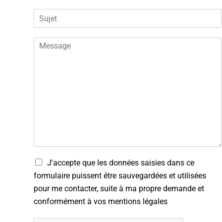
l
s
é
u
p
j
h
P
e
o
a
t
n
r
*
e
a
*
g
r
a
p
h
e
d
e
t
t
J'accepte que les données saisies dans ce
e
r
formulaire puissent être sauvegardées et utilisées
x
a
pour me contacter, suite à ma propre demande et
t
i
e
t
conformément à vos mentions légales
*
e
m