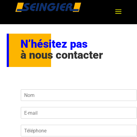
N’hésitez pas
à nous contacter
n
o
m
m
*
a
i
T
l
é
*